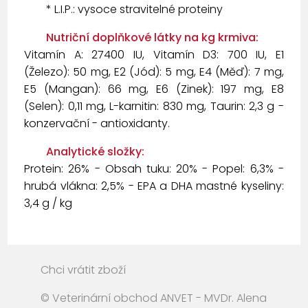
* L.I.P.: vysoce stravitelné proteiny
Nutriční doplňkové látky na kg krmiva:
Vitamín A: 27400 IU, Vitamín D3: 700 IU, E1
(Železo): 50 mg, E2 (Jód): 5 mg, E4 (Měď): 7 mg,
E5 (Mangan): 66 mg, E6 (Zinek): 197 mg, E8
(Selen): 0,11 mg, L-karnitin: 830 mg, Taurin: 2,3 g -
konzervační - antioxidanty.
Analytické složky:
Protein: 26% - Obsah tuku: 20% - Popel: 6,3% -
hrubá vlákna: 2,5% - EPA a DHA mastné kyseliny:
3,4 g / kg
Chci vrátit zboží
© Veterinární obchod ANVET - MVDr. Alena