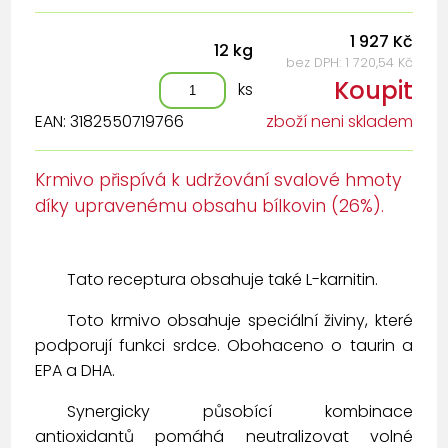
1 927 Kč
12 kg
bez DPH: 1 720,54 Kč
Koupit
ks
EAN: 3182550719766
zboží neni skladem
Krmivo přispívá k udržování svalové hmoty
díky upravenému obsahu bílkovin (26%).
Tato receptura obsahuje také L-karnitin.
Toto krmivo obsahuje speciální živiny, které
podporují funkci srdce. Obohaceno o taurin a
EPA a DHA.
Synergicky působící kombinace
antioxidantů pomáhá neutralizovat volné