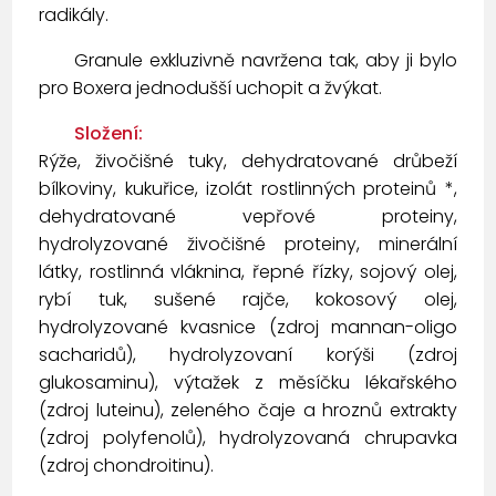
radikály.
Granule exkluzivně navržena tak, aby ji bylo
pro Boxera jednodušší uchopit a žvýkat.
Složení:
Rýže, živočišné tuky, dehydratované drůbeží
bílkoviny, kukuřice, izolát rostlinných proteinů *,
dehydratované vepřové proteiny,
hydrolyzované živočišné proteiny, minerální
látky, rostlinná vláknina, řepné řízky, sojový olej,
rybí tuk, sušené rajče, kokosový olej,
hydrolyzované kvasnice (zdroj mannan-oligo
sacharidů), hydrolyzovaní korýši (zdroj
glukosaminu), výtažek z měsíčku lékařského
(zdroj luteinu), zeleného čaje a hroznů extrakty
(zdroj polyfenolů), hydrolyzovaná chrupavka
(zdroj chondroitinu).