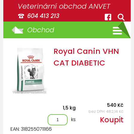
Veterinární obchod ANVET
604 413 213
Obchod
Royal Canin VHN
CAT DIABETIC
540 Kč
1,5 kg
bez DPH: 482,14 Kč
Koupit
ks
EAN: 3182550711166