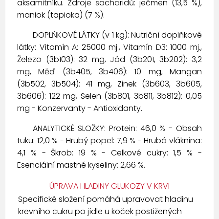
aksamitníku. Zdroje sacharidů: ječmen (13,5 %),
maniok (tapioka) (7 %).
DOPLŇKOVÉ LÁTKY (v 1 kg): Nutriční doplňkové
látky: Vitamín A: 25000 mj., Vitamín D3: 1000 mj.,
Železo (3b103): 32 mg, Jód (3b201, 3b202): 3,2
mg, Měď (3b405, 3b406): 10 mg, Mangan
(3b502, 3b504): 41 mg, Zinek (3b603, 3b605,
3b606): 122 mg, Selen (3b801, 3b811, 3b812): 0,05
mg - Konzervanty - Antioxidanty.
ANALYTICKÉ SLOŽKY: Protein: 46,0 % - Obsah
tuku: 12,0 % - Hrubý popel: 7,9 % - Hrubá vláknina:
4,1 % - Škrob: 19 % - Celkové cukry: 1,5 % -
Esenciální mastné kyseliny: 2,66 %.
ÚPRAVA HLADINY GLUKOZY V KRVI
Specifické složení pomáhá upravovat hladinu
krevního cukru po jídle u koček postižených