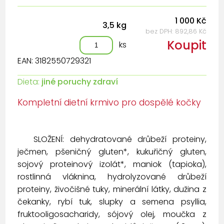
1 000 Kč
3,5 kg
bez DPH: 892,86 Kč
Koupit
ks
EAN: 3182550729321
Dieta:
jiné poruchy zdraví
Kompletní dietní krmivo pro dospělé kočky
SLOŽENÍ: dehydratované drůbeží proteiny,
ječmen, pšeničný gluten*, kukuřičný gluten,
sojový proteinový izolát*, maniok (tapioka),
rostlinná vláknina, hydrolyzované drůbeží
proteiny, živočišné tuky, minerální látky, dužina z
čekanky, rybí tuk, slupky a semena psyllia,
fruktooligosacharidy, sójový olej, moučka z